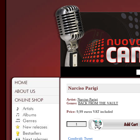
Narciso Parigi
Artist:
Narciso Parigi
Genre:
BACK FROM THE VAULT
Price:
9,99 euros VAT included
Condividi
Tweet