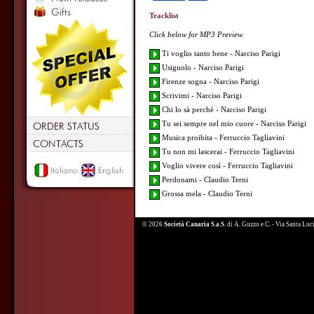
Tracklist
Click below for MP3 Preview.
Ti voglio tanto bene - Narciso Parigi
Usignolo - Narciso Parigi
Firenze sogna - Narciso Parigi
Scrivimi - Narciso Parigi
Chi lo sà perchè - Narciso Parigi
Tu sei sempre nel mio cuore - Narciso Parigi
Musica proibita - Ferruccio Tagliavini
Tu non mi lascerai - Ferruccio Tagliavini
Voglio vivere così - Ferruccio Tagliavini
Perdonami - Claudio Terni
Grossa mela - Claudio Terni
© 2026
Società Canaria S.a.S.
di A. Guzzo e C. - Via Santa Lu